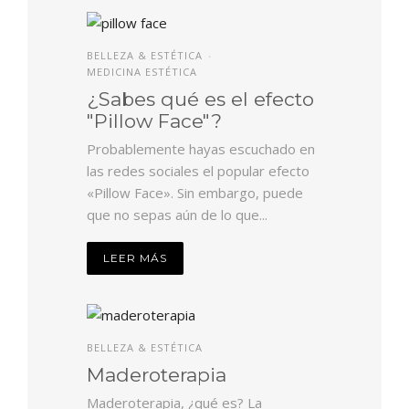
BELLEZA & ESTÉTICA
•
MEDICINA ESTÉTICA
¿Sabes qué es el efecto
"Pillow Face"?
Probablemente hayas escuchado en
las redes sociales el popular efecto
«Pillow Face». Sin embargo, puede
que no sepas aún de lo que...
LEER MÁS
BELLEZA & ESTÉTICA
Maderoterapia
Maderoterapia, ¿qué es? La