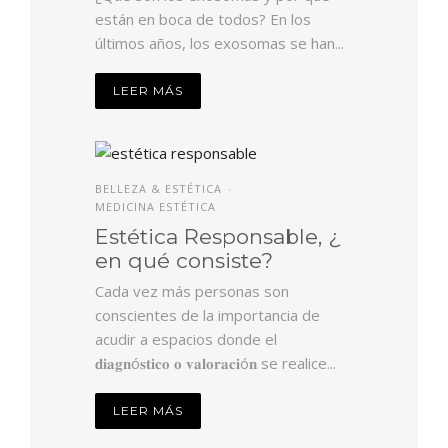
están en boca de todos? En los
últimos años, los exosomas se han...
LEER MÁS
BELLEZA & ESTÉTICA
•
MEDICINA ESTÉTICA
Estética Responsable, ¿
en qué consiste?
Cada vez más personas son
conscientes de la importancia de
acudir a espacios donde el
𝐝𝐢𝐚𝐠𝐧ó𝐬𝐭𝐢𝐜𝐨 𝐨 𝐯𝐚𝐥𝐨𝐫𝐚𝐜𝐢ó𝐧 se realice...
LEER MÁS