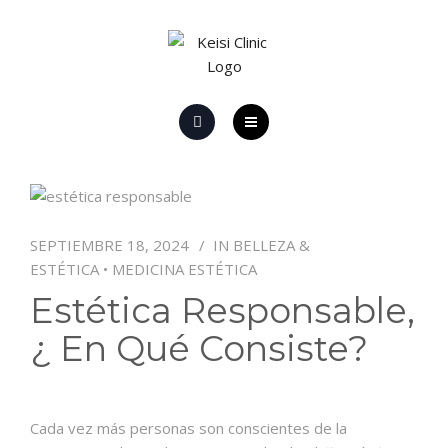
HOME
EL CENTRO
SEPTIEMBRE 18, 2024
IN
BELLEZA &
PROMOCIONES Y OFERTAS
ESTÉTICA
•
MEDICINA ESTÉTICA
PROMOCIONES LÁSER
Estética Responsable,
¿ En Qué Consiste?
CONTACTO
Cada vez más personas son conscientes de la